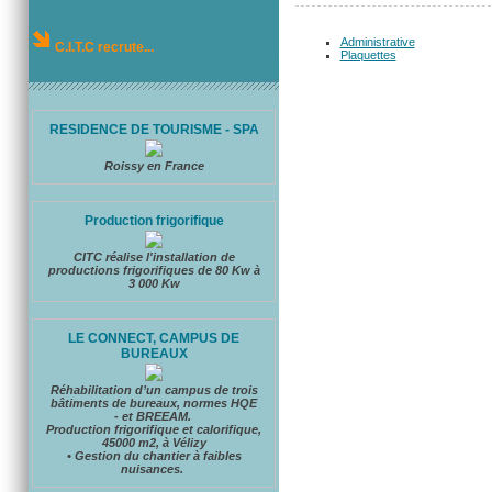
Administrative
C.I.T.C recrute...
Plaquettes
RESIDENCE DE TOURISME - SPA
Roissy en France
Production frigorifique
CITC réalise l'installation de
productions frigorifiques de 80 Kw à
3 000 Kw
LE CONNECT, CAMPUS DE
BUREAUX
Réhabilitation d’un campus de trois
bâtiments de bureaux, normes HQE
- et BREEAM.
Production frigorifique et calorifique,
45000 m2, à Vélizy
• Gestion du chantier à faibles
nuisances.